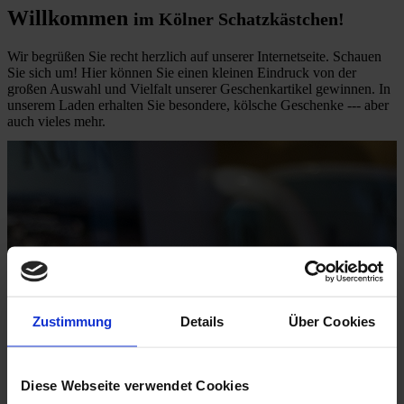
Willkommen
im Kölner Schatzkästchen!
Wir begrüßen Sie recht herzlich auf unserer Internetseite. Schauen
Sie sich um! Hier können Sie einen kleinen Eindruck von der
großen Auswahl und Vielfalt unserer Geschenkartikel gewinnen. In
unserem Laden erhalten Sie besondere, kölsche Geschenke --- aber
auch vieles mehr.
Hier geht es zur Galerie:
Kölner Schatzkästchen
Zustimmung
Details
Über Cookies
Diese Webseite verwendet Cookies